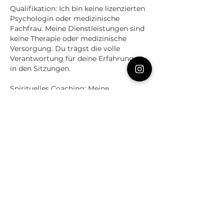
Qualifikation: Ich bin keine lizenzierten
Psychologin oder medizinische
Fachfrau. Meine Dienstleistungen sind
keine Therapie oder medizinische
Versorgung. Du trägst die volle
Verantwortung für deine Erfahrungen
in den Sitzungen.
Spirituelles Coaching: Meine
Dienstleistungen konzentrieren sich auf
das spirituelle Wachstum von Geist und
Seele. Es werden keine
Heilbehandlungen im Sinne des
Gesundheits- oder
Kontaktangaben
carmen@twinflamesmiracles.com