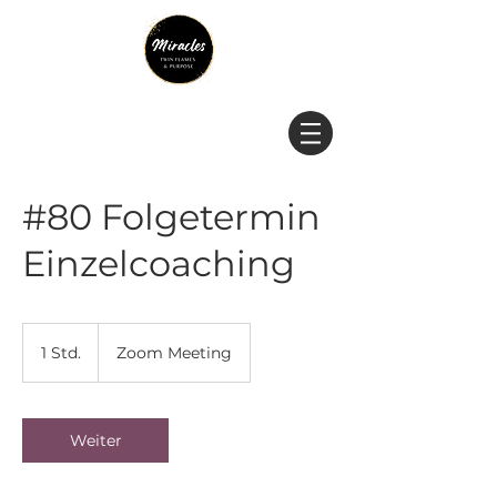
#80 Folgetermin
Einzelcoaching
1 Std.
1
Zoom Meeting
S
t
d
Weiter