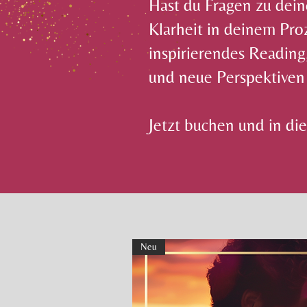
Hast du Fragen zu dein
Klarheit in deinem Pro
inspirierendes Reading,
und neue Perspektiven
Jetzt buchen und in di
Neu