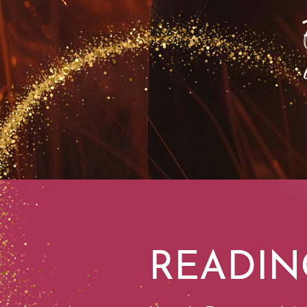
READIN
READIN