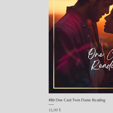
#80 One Card Twin Flame Reading
Schnellans
Preis
15,00 $